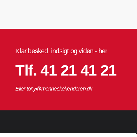
Klar besked, indsigt og viden - her:
Tlf. 41 21 41 21
Eller tony@menneskekenderen.dk