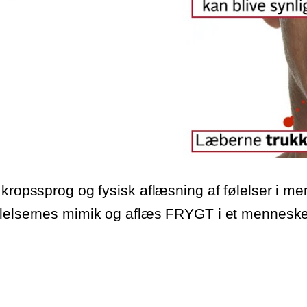
 kropssprog og fysisk aflæsning af følelser i me
ølelsernes mimik og aflæs FRYGT i et menneske