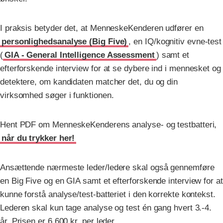
I praksis betyder det, at MenneskeKenderen udfører en
personlighedsanalyse (Big Five)
, en IQ/kognitiv evne-test
(
GIA - General Intelligence Assessment
) samt et
efterforskende interview for at se dybere ind i mennesket og
detektere, om kandidaten matcher det, du og din
virksomhed søger i funktionen.
Hent PDF om MenneskeKenderens analyse- og testbatteri,
når du trykker her!
Ansættende nærmeste leder/ledere skal også gennemføre
en Big Five og en GIA samt et efterforskende interview for at
kunne forstå analyse/test-batteriet i den korrekte kontekst.
Lederen skal kun tage analyse og test én gang hvert 3.-4.
år. Prisen er 6.600 kr. per leder.