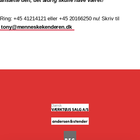
ansætte den, det aldrig skulle have været!
Ring: +45 41214121 eller +45 20166250 nu! Skriv til
tony@menneskekenderen.dk