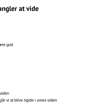
angler at vide
være god
 viden
 vi at blive rigide i vores viden