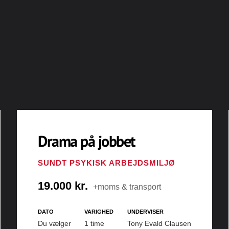
Drama på jobbet
SUNDT PSYKISK ARBEJDSMILJØ
19.000 kr.
+moms & transport
DATO
VARIGHED
UNDERVISER
Du vælger
1 time
Tony Evald Clausen