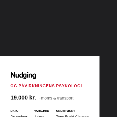
Nudging
OG PÅVIRKNINGENS PSYKOLOGI
19.000 kr.
+moms & transport
DATO
VARIGHED
UNDERVISER
Du vælger
1 time
Tony Evald Clausen