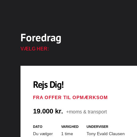
Foredrag
VÆLG HER:
Rejs Dig!
FRA OFFER TIL OPMÆRKSOM
19.000 kr.
+moms & transport
DATO
VARIGHED
UNDERVISER
Du vælger
1 time
Tony Evald Clausen