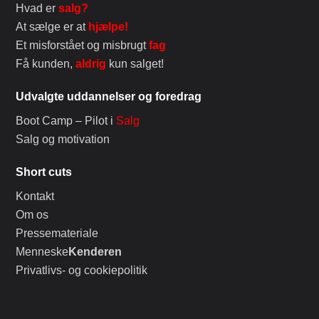
Hvad er
salg?
At sælge er at
hjælpe!
Et misforstået og misbrugt
fag
Få kunden,
aldrig
kun salget!
Udvalgte uddannelser og foredrag
Boot Camp – Pilot i
Salg
Salg og motivation
Short cuts
Kontakt
Om os
Pressemateriale
Menneske
Kenderen
Privatlivs- og cookiepolitik