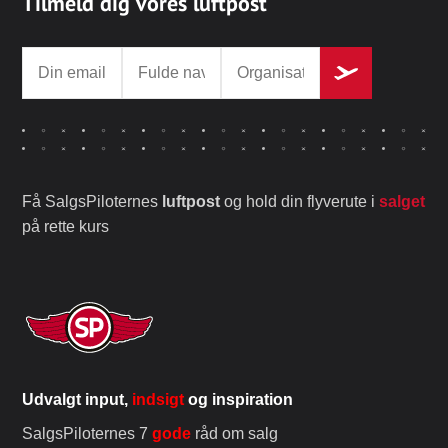
Tilmeld dig vores luftpost
Få SalgsPiloternes
luftpost
og hold din flyverute i
salget
på rette kurs
Udvalgt input,
indsigt
og inspiration
SalgsPiloternes 7
gode
råd om salg