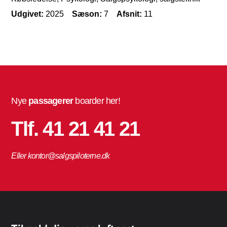
Udgivet:
2025
Sæson:
7
Afsnit:
11
Nye
passagerer
boarder her!
Tlf. 41 21 41 21
Eller kontor@salgspiloterne.dk