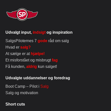
Udvalgt input,
indsigt
og inspiration
SalgsPiloternes 7
gode
råd om salg
Hvad er
salg?
At sælge er at
hjælpe!
Et misforstået og misbrugt
fag
Få kunden,
aldrig
kun salget!
Udvalgte uddannelser og foredrag
Boot Camp – Pilot i
Salg
Salg og motivation
Short cuts