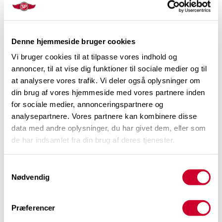
og svære tekniske forklaringer. Denne bog er til ligetil,
direkte i sin form, nem at forstå og frem for alt ærlig i sin
form og giver hurtig værdi. Kan varmt anbefales til alle
Denne hjemmeside bruger cookies
der arbejder professionelt med salg og salgsledelse."
Vi bruger cookies til at tilpasse vores indhold og
annoncer, til at vise dig funktioner til sociale medier og til
at analysere vores trafik. Vi deler også oplysninger om
din brug af vores hjemmeside med vores partnere inden
for sociale medier, annonceringspartnere og
analysepartnere. Vores partnere kan kombinere disse
"Salgets Virkelighed giver fremragende og ikke mindst
data med andre oplysninger, du har givet dem, eller som
de har indsamlet fra din brug af deres tjenester.
konkret input til at optimere sit arbejde med salg af
produkt, ydelse eller tanke. Tanke, da der er redskaber til
Samtykkevalg
fokus på og bevidsthed om kommunikation og
Nødvendig
fremtoning, hvilket jeg oplever kan bruges i mange andre
sammenhænge end i salgssituationer. Jeg giver på den
Præferencer
baggrund Salgets Virkelighed min bedste anbefaling."