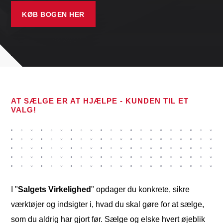
KØB BOGEN HER
AT SÆLGE ER AT HJÆLPE - KUNDEN TIL ET
VALG!
I "
Salgets Virkelighed
" opdager du konkrete, sikre
værktøjer og indsigter i, hvad du skal gøre for at sælge,
som du aldrig har gjort før. Sælge og elske hvert øjeblik