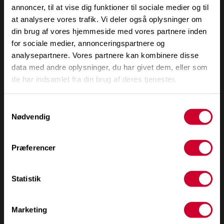
annoncer, til at vise dig funktioner til sociale medier og til
at analysere vores trafik. Vi deler også oplysninger om
din brug af vores hjemmeside med vores partnere inden
for sociale medier, annonceringspartnere og
analysepartnere. Vores partnere kan kombinere disse
Få SalgsPiloternes
luftpost
og hold din flyverute i
salget
data med andre oplysninger, du har givet dem, eller som
på rette kurs
de har indsamlet fra din brug af deres tjenester.
Samtykkevalg
Nødvendig
Præferencer
Udvalgt input,
indsigt
og inspiration
Statistik
SalgsPiloternes 7
gode
råd om salg
Hvad er
salg?
At sælge er at
hjælpe!
Marketing
Et misforstået og misbrugt
fag