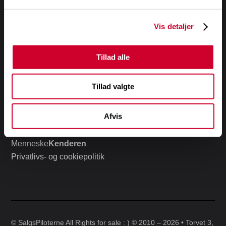
Få kunden,
aldrig
kun salget!
Vis detaljer
Udvalgte uddannelser og foredrag
Boot Camp – Pilot i
Salg
Tillad alle
Salg og motivation
Tillad valgte
Short cuts
Kontakt
Afvis
Om os
Pressemateriale
Menneske
Kenderen
Privatlivs- og cookiepolitik
© SalgsPiloterne All Rights for sale : ) © 2010 – 2026 • Torvet 3,