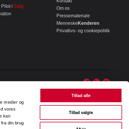
Kontakt
Pilot i
Salg
Om os
vation
Pressemateriale
Menneske
Kenderen
Privatlivs- og cookiepolitik
Tillad alle
ale medier og
ed vores
Tillad valgte
re kan
fra din brug