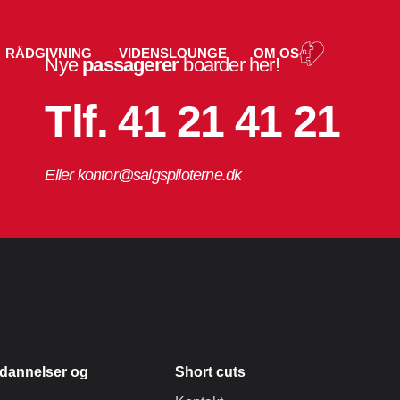
RÅDGIVNING
VIDENSLOUNGE
OM OS
Nye
passagerer
boarder her!
Tlf. 41 21 41 21
Eller kontor@salgspiloterne.dk
dannelser og
Short cuts