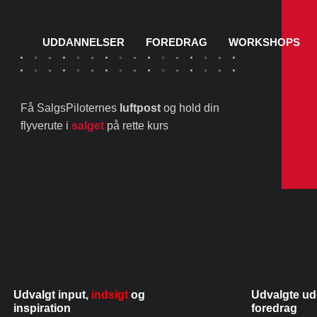
UDDANNELSER
FOREDRAG
WORKSHOPS
Få SalgsPiloternes
luftpost
og hold din
flyverute i
salget
på rette kurs
Udvalgt input,
indsigt
og
Udvalgte ud
inspiration
foredrag