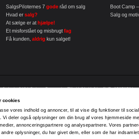
SalgsPiloternes 7
gode
råd om salg
Boot Camp – 
Hvad er
salg?
Salg og moti
At sælge er at
hjælpe!
Et misforstået og misbrugt
fag
Få kunden,
aldrig
kun salget!
vet 3, 1. th, 8464 Galten, Danmark • Tlf: 41 21 41 21 • CVR: 25879791
 cookies
passe vores indhold og annoncer, til at vise dig funktioner til soci
fik. Vi deler også oplysninger om din brug af vores hjemmeside m
 medier, annonceringspartnere og analysepartnere. Vores partne
ndre oplysninger, du har givet dem, eller som de har indsamlet 