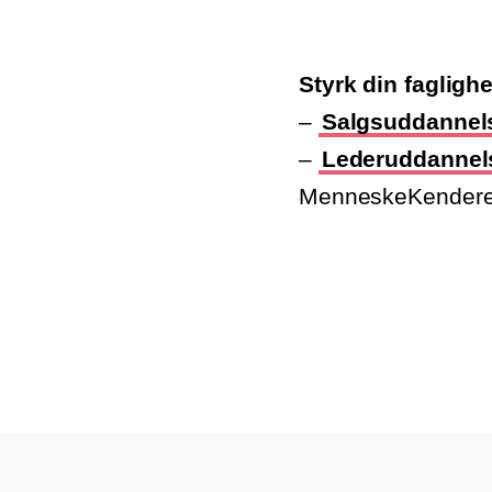
Styrk din fagligh
–
Salgsuddannel
–
Lederuddannel
MenneskeKendere