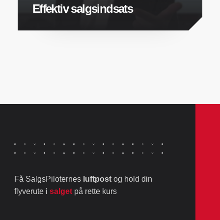
Effektiv salgsindsats
Få SalgsPiloternes
luftpost
og hold din
flyverute i
salget
på rette kurs