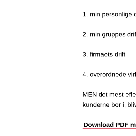
1. min personlige d
2. min gruppes drif
3. firmaets drift
4. overordnede vir
MEN det mest effek
kunderne bor i, bliv
Download PDF med 