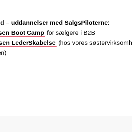
ed – uddannelser med SalgsPiloterne:
sen Boot Camp
for sælgere i B2B
sen LederSkabelse
(hos vores søstervirksom
n)