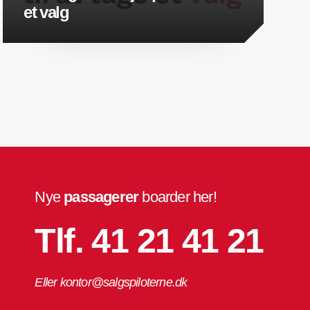
et valg
Nye
passagerer
boarder her!
Tlf. 41 21 41 21
Eller kontor@salgspiloterne.dk