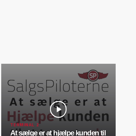
TERMINAL 2
At sælge er at hjælpe kunden til