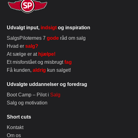
Udvalgt input,
indsigt
og inspiration
SalgsPiloternes 7
gode
råd om salg
Hvad er
salg?
At sælge er at
hjælpe!
Et misforstået og misbrugt
fag
Få kunden,
aldrig
kun salget!
Udvalgte uddannelser og foredrag
Boot Camp – Pilot i
Salg
Salg og motivation
Short cuts
Kontakt
Om os