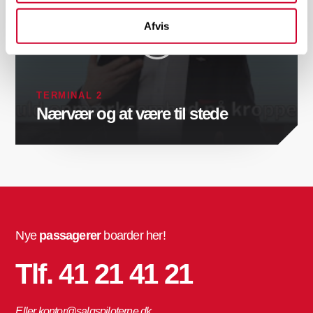
Afvis
TERMINAL 2
Nærvær og at være til stede
Nye
passagerer
boarder her!
Tlf. 41 21 41 21
Eller kontor@salgspiloterne.dk