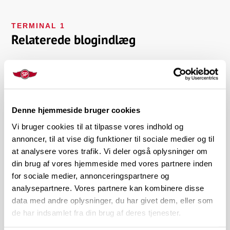
TERMINAL 1
Relaterede blogindlæg
Denne hjemmeside bruger cookies
Vi bruger cookies til at tilpasse vores indhold og
annoncer, til at vise dig funktioner til sociale medier og til
at analysere vores trafik. Vi deler også oplysninger om
din brug af vores hjemmeside med vores partnere inden
for sociale medier, annonceringspartnere og
TERMINAL 2
Giv det gode håndtryk og skab
analysepartnere. Vores partnere kan kombinere disse
data med andre oplysninger, du har givet dem, eller som
sympati
de har indsamlet fra din brug af deres tjenester.