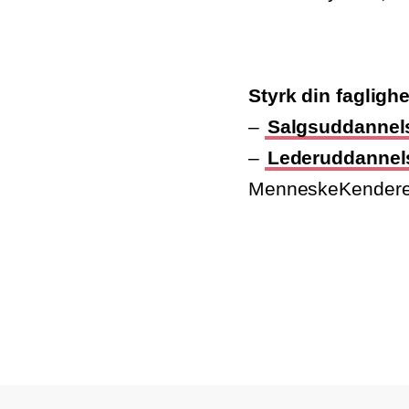
Styrk din fagligh
–
Salgsuddannel
–
Lederuddannel
MenneskeKendere