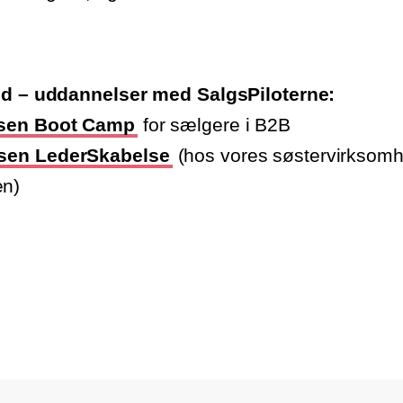
ed – uddannelser med SalgsPiloterne:
sen Boot Camp
for sælgere i B2B
sen LederSkabelse
(hos vores søstervirksom
n)