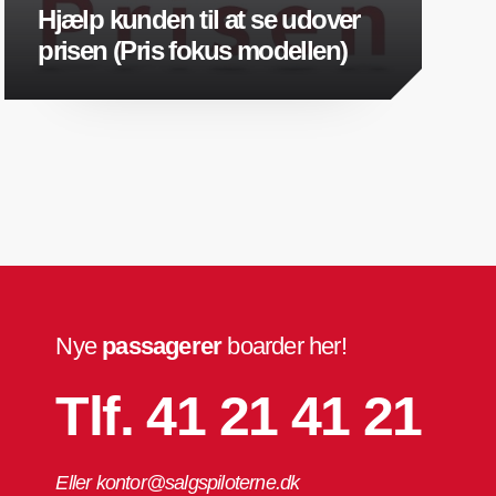
Hjælp kunden til at se udover
prisen (Pris fokus modellen)
Nye
passagerer
boarder her!
Tlf. 41 21 41 21
Eller kontor@salgspiloterne.dk