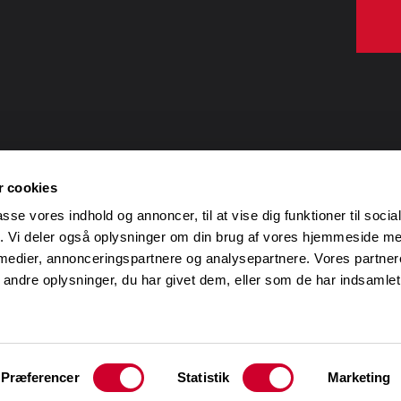
Udvalgt input,
indsigt
og
Udvalgte ud
 cookies
inspiration
foredrag
passe vores indhold og annoncer, til at vise dig funktioner til soci
SalgsPiloternes 7
gode
råd om salg
Boot Camp – 
fik. Vi deler også oplysninger om din brug af vores hjemmeside m
Hvad er
salg?
Salg og moti
 medier, annonceringspartnere og analysepartnere. Vores partne
ndre oplysninger, du har givet dem, eller som de har indsamlet 
At sælge er at
hjælpe!
Et misforstået og misbrugt
fag
Få kunden,
aldrig
kun salget!
Præferencer
Statistik
Marketing