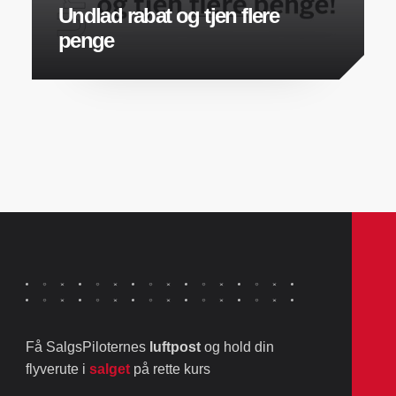
Undlad rabat og tjen flere
penge
Få SalgsPiloternes
luftpost
og hold din
flyverute i
salget
på rette kurs