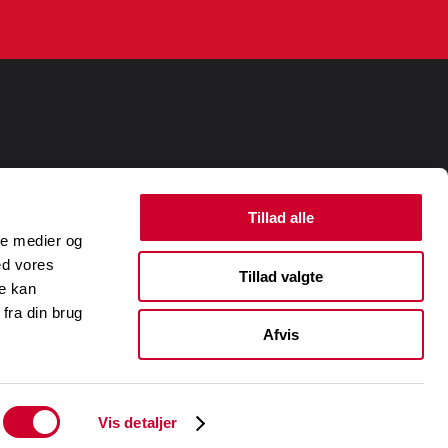
dannelser og
Short cuts
Tillad alle
ale medier og
Kontakt
Pilot i
Salg
ed vores
Om os
Tillad valgte
vation
re kan
Pressemateriale
fra din brug
Menneske
Kenderen
Afvis
Privatlivs- og cookiepolitik
Salgsuddannelse i efteråret?
Vis detaljer