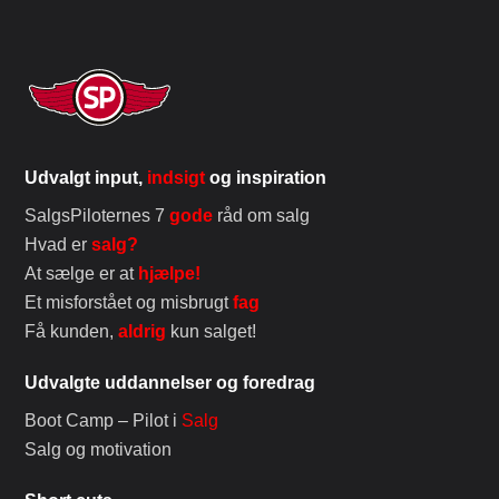
Udvalgt input,
indsigt
og inspiration
SalgsPiloternes 7
gode
råd om salg
Hvad er
salg?
At sælge er at
hjælpe!
Et misforstået og misbrugt
fag
Få kunden,
aldrig
kun salget!
Udvalgte uddannelser og foredrag
Boot Camp – Pilot i
Salg
Salg og motivation