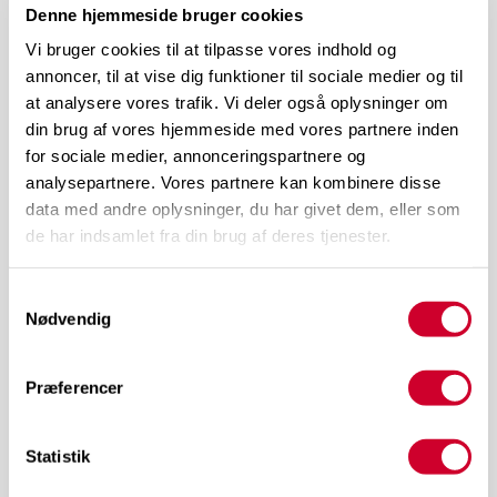
Denne hjemmeside bruger cookies
Vi bruger cookies til at tilpasse vores indhold og
annoncer, til at vise dig funktioner til sociale medier og til
at analysere vores trafik. Vi deler også oplysninger om
din brug af vores hjemmeside med vores partnere inden
for sociale medier, annonceringspartnere og
analysepartnere. Vores partnere kan kombinere disse
TERMINAL 2
data med andre oplysninger, du har givet dem, eller som
Kundemødet 4. del – Mødet
de har indsamlet fra din brug af deres tjenester.
(kernen)
Samtykkevalg
Nødvendig
Aktiv lytning er vejen til det gode
Præferencer
salgsmøde
Statistik
Vejen til det gode møde med kunden er ret enkel