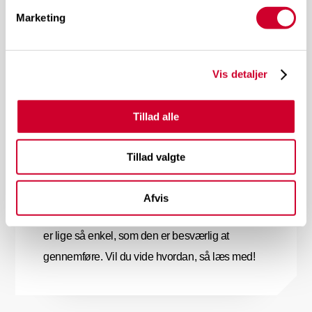
(i teorien). Udfordringen er, at vores hjerne i
Marketing
stand til at opfatte helt op til 1000 ord i minuttet,
men vi er kun i stand til at tale med en hastighed
på 150-200 ord i minuttet. Konsekvensen er, at
Vis detaljer
din hjerne keder sig, når du lytter ..!
Tillad alle
Tillad valgte
Få kunden, aldrig kun salget!
Afvis
Vejen til at få kunderne til at komme “af sig selv”
er lige så enkel, som den er besværlig at
gennemføre. Vil du vide hvordan, så læs med!