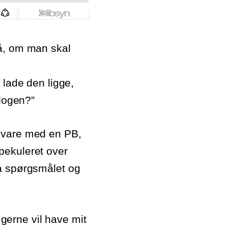
på, om man skal
 lade den ligge,
alogen?”
 svare med en PB,
pekuleret over
på spørgsmålet og
 gerne vil have mit