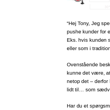
“Hej Tony, Jeg sp
pushe kunder for e
Eks. hvis kunden s
eller som i tradit
Ovenstående beske
kunne det være, a
netop det – derfor
lidt til… som sædv
Har du et spørgsmål