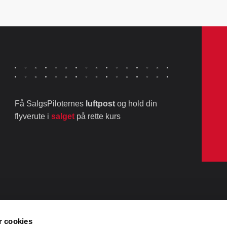
Få SalgsPiloternes
luftpost
og hold din
flyverute i
salget
på rette kurs
 cookies