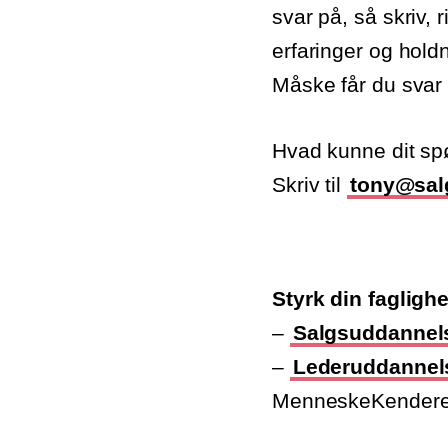
svar på, så skriv,
erfaringer og hol
Måske får du svar
Hvad kunne dit s
Skriv til
tony@salg
Styrk din fagligh
–
Salgsuddannel
–
Lederuddannel
MenneskeKendere