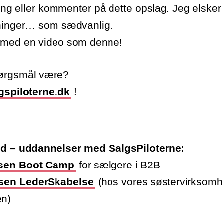
 ring eller kommenter på dette opslag. Jeg elsker
dninger… som sædvanlig.
 med en video som denne!
pørgsmål være?
spiloterne.dk
!
ed – uddannelser med SalgsPiloterne:
sen Boot Camp
for sælgere i B2B
sen LederSkabelse
(hos vores søstervirksom
n)