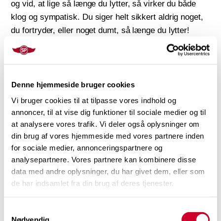
og vid, at lige så længe du lytter, så virker du både
klog og sympatisk. Du siger helt sikkert aldrig noget,
du fortryder, eller noget dumt, så længe du lytter!
Når jeg argumenterer for denne måde at starte et
kundemøde på, hører jeg tit sælgere fortælle, at når
Denne hjemmeside bruger cookies
de gør det, så taler kunden hele mødet om sig selv, og
de får aldrig lov til at fortælle om produktet. Det ER en
Vi bruger cookies til at tilpasse vores indhold og
annoncer, til at vise dig funktioner til sociale medier og til
risiko, fordi de fleste kunder elsker at fortælle om sig
at analysere vores trafik. Vi deler også oplysninger om
selv. Men det er jo GODT, fordi du skaber god
din brug af vores hjemmeside med vores partnere inden
stemning, og kunden oplever, at du faktisk
for sociale medier, annonceringspartnere og
interesserer dig for dem! Hvis kunden taler meget, og
analysepartnere. Vores partnere kan kombinere disse
du kan se, at den afsatte tid bliver knap, så gør det
data med andre oplysninger, du har givet dem, eller som
mest naturlige i situationen, sig “
Det er meget
de har indsamlet fra din brug af deres tjenester.
interessant, hvad har du brug for at vide om mig og
vores produkter?
” eller “
Hvis vi skal nå at tale om,
Samtykkevalg
hvad I får ud af mit produkt, må vi hellere komme i
Nødvendig