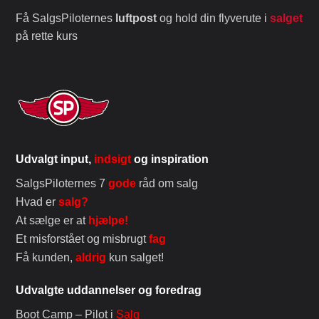
Få SalgsPiloternes
luftpost
og hold din flyverute i
salget
på rette kurs
Udvalgt input,
indsigt
og inspiration
SalgsPiloternes 7
gode
råd om salg
Hvad er
salg?
At sælge er at
hjælpe!
Et misforstået og misbrugt
fag
Få kunden,
aldrig
kun salget!
Udvalgte uddannelser og foredrag
Boot Camp – Pilot i
Salg