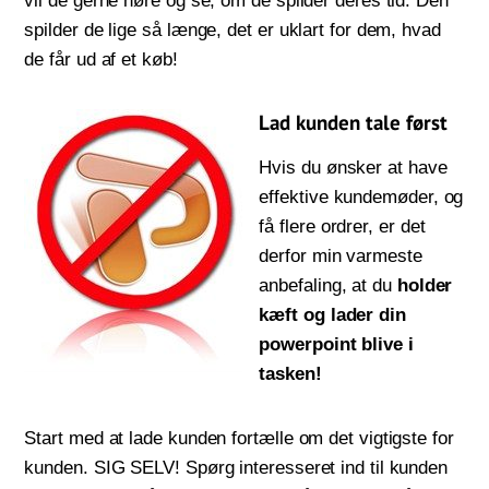
vil de gerne høre og se, om de spilder deres tid. Den
spilder de lige så længe, det er uklart for dem, hvad
de får ud af et køb!
Lad kunden tale først
Hvis du ønsker at have
effektive kundemøder, og
få flere ordrer, er det
derfor min varmeste
anbefaling, at du
holder
kæft og lader din
powerpoint blive i
tasken!
Start med at lade kunden fortælle om det vigtigste for
kunden. SIG SELV! Spørg interesseret ind til kunden