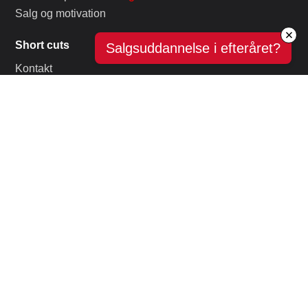
Salg og motivation
Short cuts
Salgsuddannelse i efteråret?
Kontakt
Om os
Pressemateriale
Menneske
Kenderen
Privatlivs- og cookiepolitik
© SalgsPiloterne All Rights for sale : ) © 2010 – 2026 • Torvet 3,
1. th, 8464 Galten, Danmark • Tlf: 41 21 41 21 • CVR:
25879791