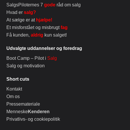
SalgsPiloternes 7
gode
råd om salg
Hvad er
salg?
At sælge er at
hjælpe!
Et misforstået og misbrugt
fag
Få kunden,
aldrig
kun salget!
Udvalgte uddannelser og foredrag
Boot Camp – Pilot i
Salg
Salg og motivation
Short cuts
Kontakt
Om os
Pressemateriale
Menneske
Kenderen
Privatlivs- og cookiepolitik