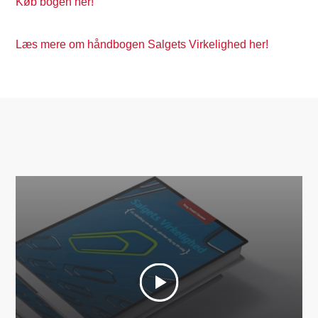
Køb bogen her!
Læs mere om håndbogen Salgets Virkelighed her!