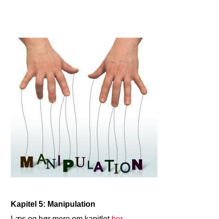
Kapitel 5: Manipulation
Læs og hør mere om kapitlet
her