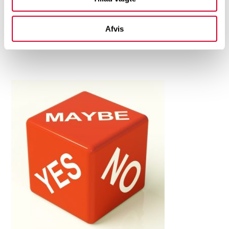
Kapitel 9: Husk at Huske
Læs og hør mere om kapitlet
her
Afvis