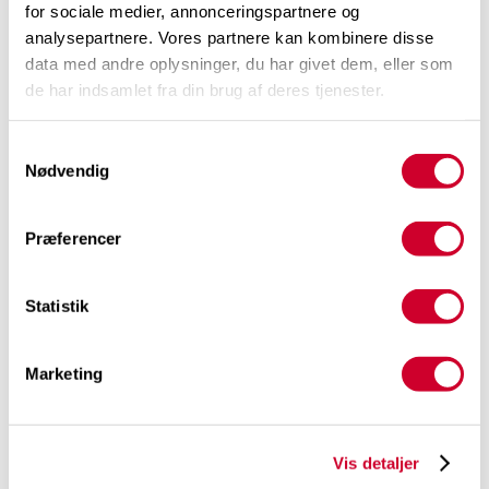
for sociale medier, annonceringspartnere og
Salg og motivation: Fra modløs til motiveret!
analysepartnere. Vores partnere kan kombinere disse
data med andre oplysninger, du har givet dem, eller som
de har indsamlet fra din brug af deres tjenester.
Samtykkevalg
Nødvendig
Præferencer
Tony Evald Clausen
Statistik
Din foredragsholder er en af landets dygtigste og mest
erfarne salgsundervisere,
Tony Evald Clausen
.
Marketing
Tony har været på 100% provision siden 2010, hvor han
har undervist, uddannet og vejledt sælger og
Vis detaljer