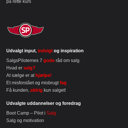
på rette kurs
Udvalgt input,
indsigt
og inspiration
SalgsPiloternes 7
gode
råd om salg
Hvad er
salg?
At sælge er at
hjælpe!
Et misforstået og misbrugt
fag
Få kunden,
aldrig
kun salget!
Udvalgte uddannelser og foredrag
Boot Camp – Pilot i
Salg
Salg og motivation