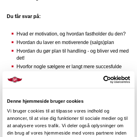
Du får svar på:
Hvad er motivation, og hvordan fastholder du den?
Hvordan du laver en motiverende (salgs)plan
Hvordan du gør plan til handling - og bliver ved med
det!
Hvorfor nogle sælgere er langt mere succesfulde
end andre, og hvordan du bliver succesfuld
Hvilke mentale værktøjer, der motiverer i en hektisk
og travl hverdag
Hvordan du bliver mere motiveret af at få et "Nej,
Denne hjemmeside bruger cookies
tak"!
Vi bruger cookies til at tilpasse vores indhold og
Hvordan du holder motivationen oppe i modgang
annoncer, til at vise dig funktioner til sociale medier og til
Hvordan du omsætter din viden om salg og
at analysere vores trafik. Vi deler også oplysninger om
motivation til praksis for dig og dit produkt
din brug af vores hjemmeside med vores partnere inden