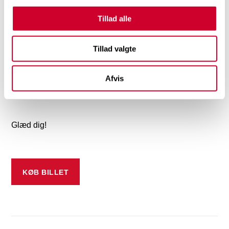
salgsdirektører i utallige brancher og lige så mange
størrelser.
Tillad alle
Tillad valgte
Foredraget bliver leveret i en direkte tone, uden omsvøb
og med en stor portion humor og en hæsblæsende
Afvis
energi, der kun bliver overgået af, hvor meget du bliver
inspireret, oplyst og motiveret.
Glæd dig!
KØB BILLET