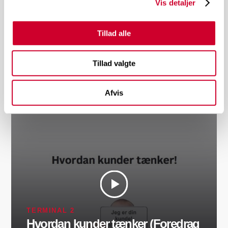
Vis detaljer
Tillad alle
TERMINAL 2
Telefonteknik – Sådan får du
Tillad valgte
mødet over telefonen
Afvis
TERMINAL 2
Hvordan kunder tænker (Foredrag