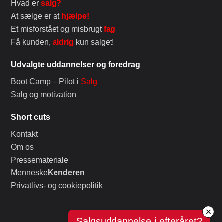
Hvad er
salg?
At sælge er at
hjælpe!
Et misforstået og misbrugt
fag
Få kunden,
aldrig
kun salget!
Udvalgte uddannelser og foredrag
Boot Camp – Pilot i
Salg
Salg og motivation
Short cuts
Kontakt
Om os
Pressemateriale
Menneske
Kenderen
Privatlivs- og cookiepolitik
Salgsuddannelse i efteråret?