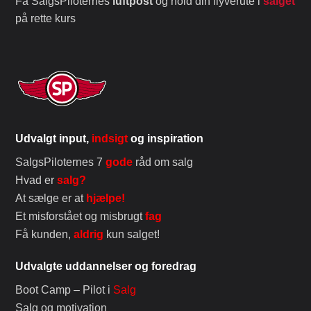
Få SalgsPiloternes
luftpost
og hold din flyverute i
salget
på rette kurs
Udvalgt input,
indsigt
og inspiration
SalgsPiloternes 7
gode
råd om salg
Hvad er
salg?
At sælge er at
hjælpe!
Et misforstået og misbrugt
fag
Få kunden,
aldrig
kun salget!
Udvalgte uddannelser og foredrag
Boot Camp – Pilot i
Salg
Salg og motivation