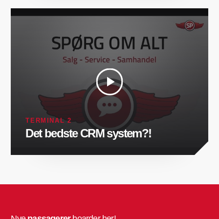
TERMINAL 2
Det bedste CRM system?!
Nye
passagerer
boarder her!