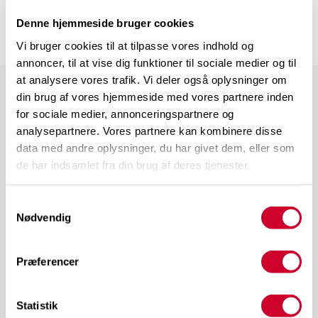
Denne hjemmeside bruger cookies
Vi bruger cookies til at tilpasse vores indhold og
annoncer, til at vise dig funktioner til sociale medier og til
at analysere vores trafik. Vi deler også oplysninger om
din brug af vores hjemmeside med vores partnere inden
for sociale medier, annonceringspartnere og
TERMINAL 1
Relaterede blogindlæg
analysepartnere. Vores partnere kan kombinere disse
data med andre oplysninger, du har givet dem, eller som
de har indsamlet fra din brug af deres tjenester.
Samtykkevalg
Nødvendig
Præferencer
Statistik