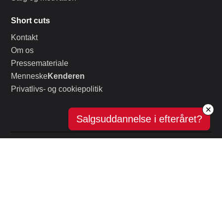
Short cuts
Kontakt
Om os
Pressemateriale
Menneske
Kenderen
Privatlivs- og cookiepolitik
Salgsuddannelse i efteråret?
© SalgsPiloterne All Rights for sale : ) © 2010 – 2026 • Torvet 3,
1. th, 8464 Galten, Danmark • Tlf: 41 21 41 21 • CVR:
25879791