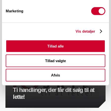
TERMINAL 2
Følelser i salget, der stopper din
Marketing
succes
Vis detaljer
Tillad alle
Tillad valgte
Afvis
TERMINAL 2
Ti handlinger, der får dit salg til at
lette!