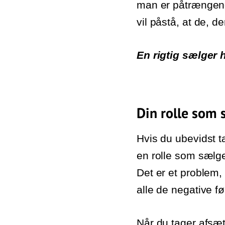
man er påtrængende
vil påstå, at de, d
En rigtig sælger 
Din rolle som 
Hvis du ubevidst ta
en rolle som sælger
Det er et problem,
alle de negative f
Når du tager afsæt