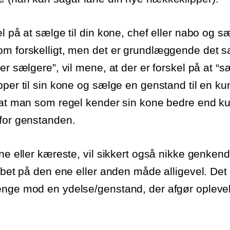
l på at sælge til din kone, chef eller nabo og sæ
om forskelligt, men det er grundlæggende det 
 er sælgere”, vil mene, at der er forskel på at 
pper til sin kone og sælge en genstand til en k
r at man som regel kender sin kone bedre end k
for genstanden.
ne eller kæreste, vil sikkert også nikke genkende
øbet på den ene eller anden måde alligevel. Det 
enge mod en ydelse/genstand, der afgør opleve