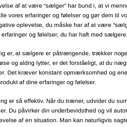
else af at være “sælger” har bund i, at vi men
le vores erfaringer og følelser og gør dem til 
gative oplevelse, du måske har af at være “sæl
erfaringer og følelser, du har haft med sælgere
ig er, at sælgere er påtrængende, trækker noge
e og aldrig lytter, er det forståeligt, at du næg
er. Det kræver konstant opmærksomhed og ener
odukt af dine erfaringer og følelser.
ning er så effektiv. Når du træner, udvider du s
lser. Du påvirker din underbevidsthed og vil aut
levelse af en situation. Man kan naturligvis sa