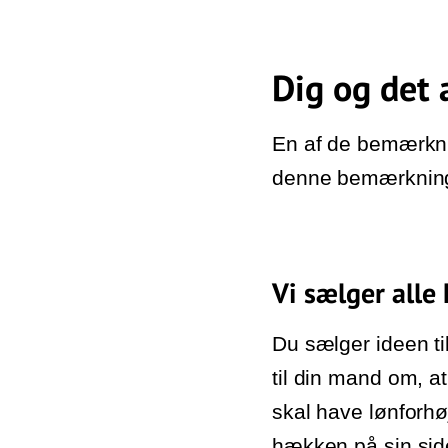
Dig og det 
En af de bemærknin
denne bemærkning e
Vi sælger alle
Du sælger ideen ti
til din mand om, at
skal have lønforhø
hækken på sin sid