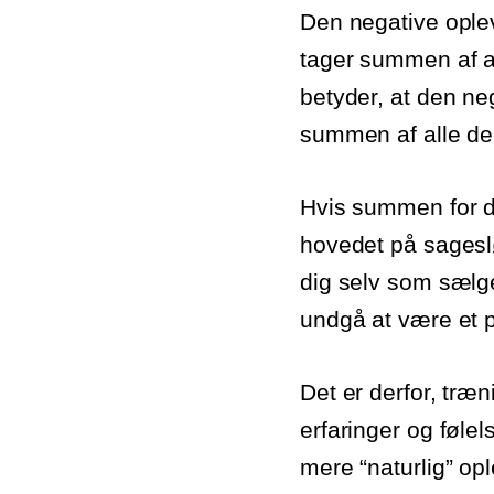
Den negative oplev
tager summen af al
betyder, at den ne
summen af alle de 
Hvis summen for d
hovedet på sagesløs
dig selv som sælg
undgå at være et pr
Det er derfor, træ
erfaringer og føle
mere “naturlig” op