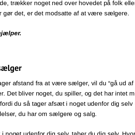
, trækker noget ned over hovedet på folk eller 
er gør det, er det modsatte af at være sælgere.
hjælper.
sælger
ger afstand fra at være sælger, vil du “gå ud af 
. Det bliver noget, du spiller, og det har intet 
 fordi du så tager afsæt i noget udenfor dig sel
ølelser, du har om sælgere og salg.
 i noget udenfor dig selv, taber du dig selv. Hv