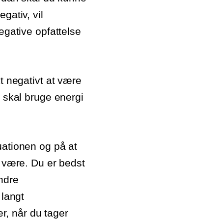
gativ, vil
egative opfattelse
t negativt at være
u skal bruge energi
uationen og på at
t være. Du er bedst
indre
 langt
er, når du tager