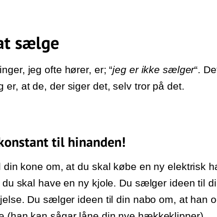
at sælge
ger, jeg ofte hører, er; “
jeg er ikke sælger
“. De
r, at de, der siger det, selv tror på det.
 konstant til hinanden!
l din kone om, at du skal købe en ny elektrisk h
 du skal have en ny kjole. Du sælger ideen til d
jelse. Du sælger ideen til din nabo om, at han o
e (han kan sågar låne din nye hækkeklipper).