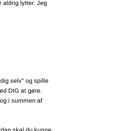
aldrig lytter. Jeg
dig selv” og spille
med DIG at gøre.
v og i summen af
ordan skal du kunne