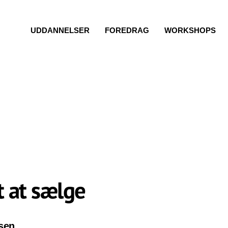
UDDANNELSER
FOREDRAG
WORKSHOPS
t at sælge
sen