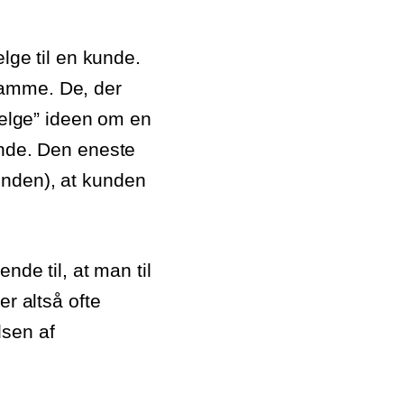
lge til en kunde.
samme. De, der
“sælge” ideen om en
unde. Den eneste
unden), at kunden
nde til, at man til
er altså ofte
lsen af