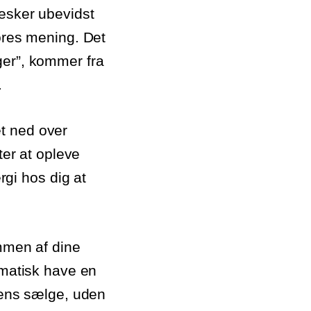
nesker ubevidst
vores mening. Det
ger”, kommer fra
.
t ned over
ter at opleve
gi hos dig at
ummen af dine
omatisk have en
gtens sælge, uden