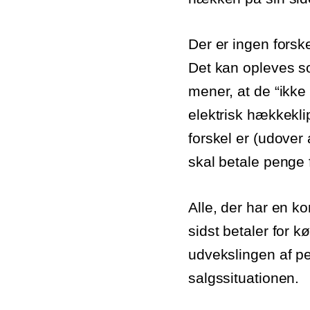
Der er ingen forske
Det kan opleves s
mener, at de “ikke
elektrisk hækkekli
forskel er (udove
skal betale penge 
Alle, der har en ko
sidst betaler for k
udvekslingen af p
salgssituationen.