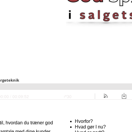
Hvorfor?
 til, hvordan du træner god
Hvad gør I nu?
samtale med dine kunder.