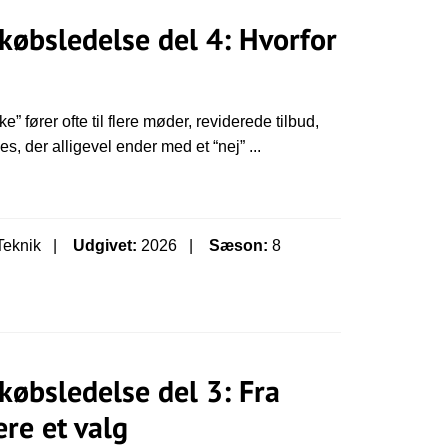
l købsledelse del 4: Hvorfor
e” fører ofte til flere møder, reviderede tilbud,
, der alligevel ender med et “nej” ...
Teknik
Udgivet:
2026
Sæson:
8
l købsledelse del 3: Fra
tere et valg