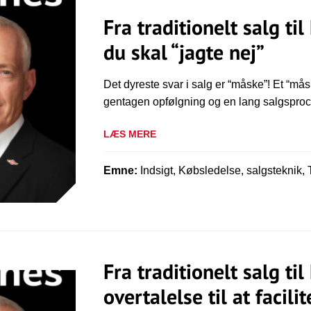
Fra traditionelt salg ti
du skal “jagte nej”
Det dyreste svar i salg er “måske”! Et “måsk
gentagen opfølgning og en lang salgsproces
LÆS MERE
Emne:
Indsigt, Købsledelse, salgsteknik, 
Fra traditionelt salg ti
overtalelse til at facili