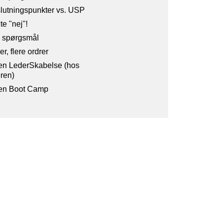
lutningspunkter vs. USP
te "nej"!
j spørgsmål
, flere ordrer
en LederSkabelse (hos
ren)
en Boot Camp