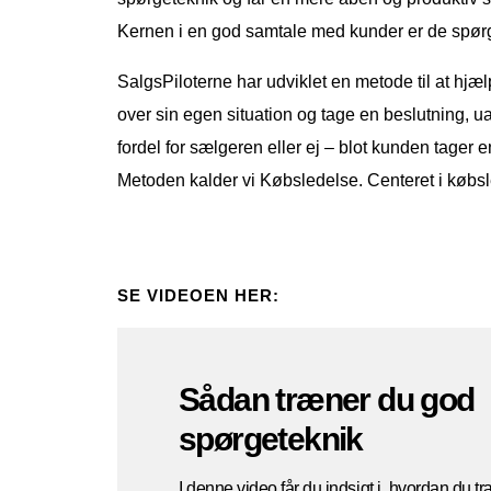
Kernen i en god samtale med kunder er de spørgsm
SalgsPiloterne har udviklet en metode til at hjælp
over sin egen situation og tage en beslutning, u
fordel for sælgeren eller ej – blot kunden tager e
Metoden kalder vi Købsledelse. Centeret i købs
SE VIDEOEN HER:
Sådan træner du god
spørgeteknik
I denne video får du indsigt i, hvordan du t