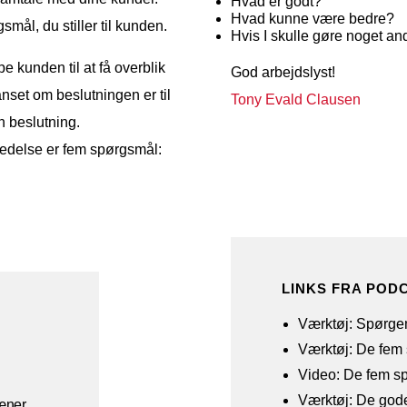
Hvad er godt?
Hvad kunne være bedre?
ål, du stiller til kunden.
Hvis I skulle gøre noget and
e kunden til at få overblik
God arbejdslyst!
anset om beslutningen er til
Tony Evald Clausen
n beslutning.
ledelse er fem spørgsmål:
LINKS FRA POD
Værktøj: Spørg
Værktøj: De fem
Video: De fem s
Værktøj: De god
ræner