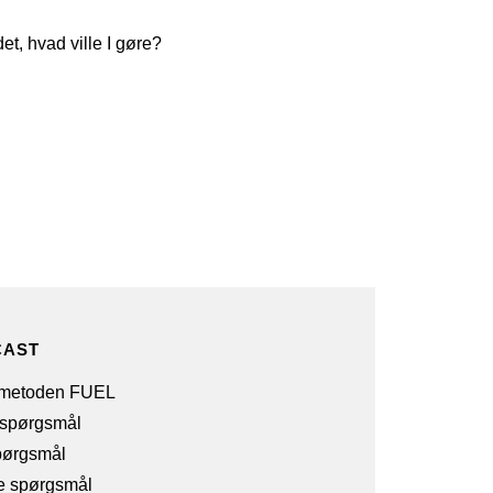
et, hvad ville I gøre?
CAST
emetoden FUEL
 spørgsmål
pørgsmål
e spørgsmål