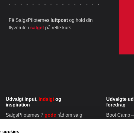
Få SalgsPiloternes
luftpost
og hold din
flyverute i
salget
på rette kurs
Udvalgt input,
indsigt
og
Udvalgte ud
inspiration
foredrag
SalgsPiloternes 7
gode
råd om salg
Boot Camp – 
Hvad er
salg?
Salg og moti
At sælge er at
hjælpe!
 cookies