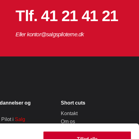
Tlf. 41 21 41 21
Eller kontor@salgspiloterne.dk
dannelser og
Short cuts
Kontakt
Pilot i
Salg
Om os
vation
Pressemateriale
Menneske
Kenderen
Tillad alle