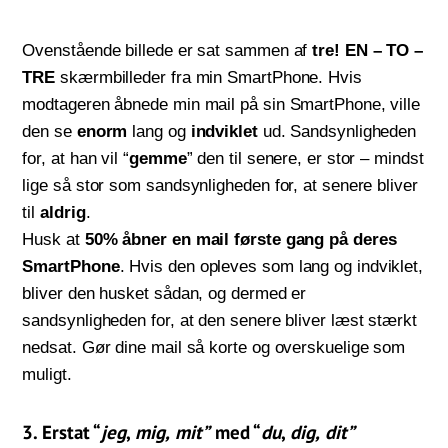
Ovenstående billede er sat sammen af
tre! EN – TO –
TRE
skærmbilleder fra min SmartPhone. Hvis
modtageren åbnede min mail på sin SmartPhone, ville
den se
enorm
lang og
indviklet
ud. Sandsynligheden
for, at han vil “
gemme
” den til senere, er stor – mindst
lige så stor som sandsynligheden for, at senere bliver
til
aldrig
.
Husk at
50% åbner en mail første gang på deres
SmartPhone
. Hvis den opleves som lang og indviklet,
bliver den husket sådan, og dermed er
sandsynligheden for, at den senere bliver læst stærkt
nedsat. Gør dine mail så korte og overskuelige som
muligt.
3. Erstat “
jeg
,
mig,
mit”
med “
du
,
dig,
dit”