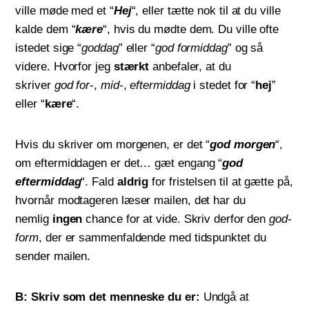
ville møde med et “
Hej
“, eller tætte nok til at du ville
kalde dem “
kære
“, hvis du mødte dem. Du ville ofte
istedet sige “
goddag
” eller “
god formiddag
” og så
videre. Hvorfor jeg
stærkt
anbefaler, at du
skriver
god
for
-,
mid
-,
eftermiddag
i stedet for “
hej
”
eller “
kære
“.
Hvis du skriver om morgenen, er det “
god morgen
“,
om eftermiddagen er det… gæt engang “
god
eftermiddag
“. Fald
aldrig
for fristelsen til at gætte på,
hvornår modtageren læser mailen, det har du
nemlig
ingen
chance for at vide. Skriv derfor den
god-
form
, der er sammenfaldende med tidspunktet du
sender mailen.
B: Skriv som det menneske du er:
Undgå at