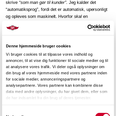
skrive
“som man gør til kunder”.
Jeg kalder det
“automatiksprog”, fordi det er automatisk, upersonligt
og opleves som maskinelt. Hvorfor
skal
en
ordrebekræftelse skrives sådan her?:
Tak for din ordre!
Denne hjemmeside bruger cookies
Den endelige ordrebekræftelse er vedhæftet denne
Vi bruger cookies til at tilpasse vores indhold og
annoncer, til at vise dig funktioner til sociale medier og til
e-mail.
at analysere vores trafik. Vi deler også oplysninger om
din brug af vores hjemmeside med vores partnere inden
Husk at kontrollere, at oplysningerne på
for sociale medier, annonceringspartnere og
ordrebekræftelsen er korrekte, og kontakt os med
analysepartnere. Vores partnere kan kombinere disse
det samme, hvis der er fejl.
data med andre oplysninger, du har givet dem, eller som
de har indsamlet fra din brug af deres tjenester.
Vi har vedhæftet vores salgs- og
Samtykkevalg
leveringsbetingelser.