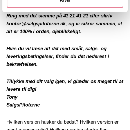
at tjekke bekræftelsen, så du får præcis det, du har
Afvis
valgt. Vi kunne jo have misforstået noget.
Ring med det samme på 41 21 41 21 eller skriv
kontor@salgspiloterne.dk, og vi sikrer sammen, at
alt er 100% i orden, øjeblikkeligt.
Hvis du vil læse alt det med småt, salgs- og
leveringsbetingelser, finder du det nederest i
bekræftelsen.
Tillykke med dit valg igen, vi glæder os meget til at
levere til dig!
Tony
SalgsPiloterne
Hvilken version husker du bedst? Hvilken version er
mest menneskelig? Hvilken version starter flest