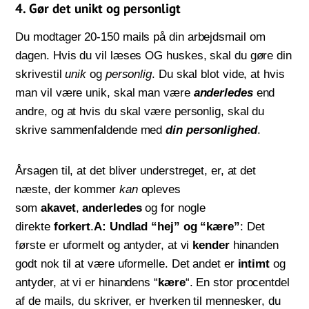
4. Gør det unikt og personligt
Du modtager 20-150 mails på din arbejdsmail om
dagen. Hvis du vil læses OG huskes, skal du gøre din
skrivestil
unik
og
personlig
. Du skal blot vide, at hvis
man vil være unik, skal man være
anderledes
end
andre, og at hvis du skal være personlig, skal du
skrive sammenfaldende med
din personlighed
.
Årsagen til, at det bliver understreget, er, at det
næste, der kommer
kan
opleves
som
akavet
,
anderledes
og for nogle
direkte
forkert
.
A: Undlad “hej” og “kære”
: Det
første er uformelt og antyder, at vi
kender
hinanden
godt nok til at være uformelle. Det andet er
intimt
og
antyder, at vi er hinandens “
kære
“. En stor procentdel
af de mails, du skriver, er hverken til mennesker, du