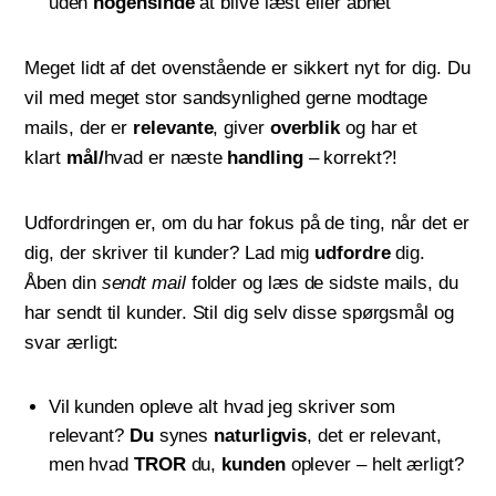
uden
nogensinde
at blive læst eller åbnet
Meget lidt af det ovenstående er sikkert nyt for dig. Du
vil med meget stor sandsynlighed gerne modtage
mails, der er
relevante
, giver
overblik
og har et
klart
mål/
hvad er næste
handling
– korrekt?!
Udfordringen er, om du har fokus på de ting, når det er
dig, der skriver til kunder? Lad mig
udfordre
dig.
Åben din
sendt mail
folder og læs de sidste mails, du
har sendt til kunder. Stil dig selv disse spørgsmål og
svar ærligt:
Vil kunden opleve alt hvad jeg skriver som
relevant?
Du
synes
naturligvis
, det er relevant,
men hvad
TROR
du,
kunden
oplever – helt ærligt?