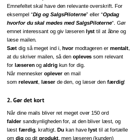
Emnefeltet skal have den relevante overskrift. For
eksempel “
Dig og SalgsPiloterne
” eller “
Opdag
hvorfor du skal mødes med SalgsPiloterne
“. Gør
emnet interessant og giv læseren
lyst
til at åbne og
læse mailen.
Sæt
dig så meget ind i,
hvor
modtageren er
mentalt
,
at du skriver mailen, så den
opleves
som relevant
for
læseren
og
aldrig
kun for dig.
Når mennesker
oplever
en mail
som
relevant
,
læser
de den, og læser den
færdig
!
2. Gør det kort
Når dine mails bliver ret meget over 150 ord
falder
sandsynligheden for, at den bliver læst, og
læst
færdig
, kraftigt.
Du
kan have
lyst
til at fortælle
om
dig
og dit
produkt
, men læseren (kunden)