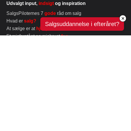
Udvalgt input,
indsigt
og inspiration
SalgsPiloternes 7
gode
råd om salg
Hvad er
salg?
Salgsuddannelse i efteråret?
At sælge er at
hjælpe!
Et misforstået og misbrugt
fag
Få kunden,
aldrig
kun salget!
Udvalgte uddannelser og foredrag
Boot Camp – Pilot i
Salg
Salg og motivation
Short cuts
Kontakt
Om os
Pressemateriale
Menneske
Kenderen
Privatlivs- og cookiepolitik