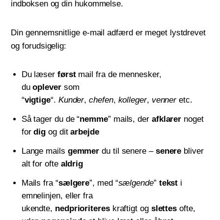
indboksen og din hukommelse.
Din gennemsnitlige e-mail adfærd er meget lystdrevet
og forudsigelig:
Du læser
først
mail fra de mennesker,
du
oplever
som
“
vigtige
“.
Kunder
,
chefen
,
kolleger
,
venner
etc.
Så tager du de “
nemme
” mails, der
afklarer
noget
for
dig
og dit
arbejde
Lange mails
gemmer
du til senere –
senere
bliver
alt for ofte
aldrig
Mails fra “
sælgere
”, med “
sælgende
”
tekst
i
emnelinjen, eller fra
ukendte,
nedprioriteres
kraftigt og
slettes
ofte,