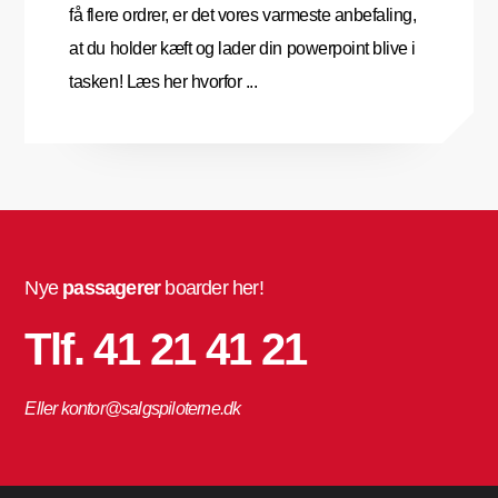
få flere ordrer, er det vores varmeste anbefaling,
at du holder kæft og lader din powerpoint blive i
tasken! Læs her hvorfor ...
Nye
passagerer
boarder her!
Tlf. 41 21 41 21
Eller kontor@salgspiloterne.dk