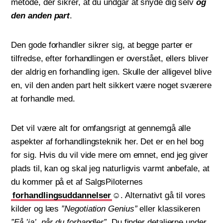
metode, der sikrer, at du undgår at snyde dig selv
og
den anden part
.
Den gode forhandler sikrer sig, at begge parter er
tilfredse, efter forhandlingen er overstået, ellers bliver
der aldrig en forhandling igen. Skulle der alligevel blive
en, vil den anden part helt sikkert være noget sværere
at forhandle med.
Det vil være alt for omfangsrigt at gennemgå alle
aspekter af forhandlingsteknik her. Det er en hel bog
for sig. Hvis du vil vide mere om emnet, end jeg giver
plads til, kan og skal jeg naturligvis varmt anbefale, at
du kommer på et af SalgsPiloternes
forhandlingsuddannelser
☺
. Alternativt gå til vores
kilder og læs
”Negotiation Genius”
eller klassikeren
”Få ’ja’, når du forhandler”
.
Du finder detaljerne under