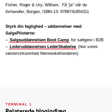
Fisher, Roger & Ury, William,
Få “ja” når du
forhandler
, Borgen, ISBN-13: 9788741854311
Styrk din faglighed – uddannelser med
SalgsPiloterne:
–
Salgsuddannelsen Boot Camp
for sælgere i B2B
–
Lederuddannelsen LederSkabelse
(hos vores
søstervirksomhed MenneskeKenderen)
TERMINAL 1
Relaterede blogindlæg