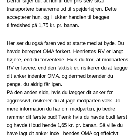
Derfor siger du, at hun til den pris selv skal
transportere bananerne ud til spejderlejren. Dette
accepterer hun, og I lukker handlen til begges
tilfredshed på 1,75 kr. pr. banan.
Her ser du også faren ved at starte med at byde. Du
havde beregnet OMA forkert. Henriettes RV er langt
højere, end du forventede. Hvis du tror, at modpartens
RV er lavere, end den faktisk er, risikerer du at lægge
dit anker indenfor OMA, og dermed brænder du
penge, du aldrig får igen.
På den anden side, hvis du lægger dit anker for
aggressivt, risikerer du at jage modparten væk. Jo
mere information du har om modparten, jo bedre
rammer dit første bud! Tænk hvis du havde budt først
og havde tilbud hende 1,65 kr. pr. banan. Så ville du
have lagt dit anker inde i hendes OMA og effektivt