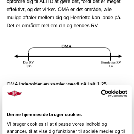
opfordre dig til ALTID at gøre det, fordi det er meget
effektivt, og det virker. OMA er det område, alle
mulige aftaler mellem dig og Henriette kan lande på.
Det er området mellem din og hendes RV.
OMA indeholder en samlet værdi på i alt 1,25
(differencen mellem 0,35 og 1,60). Jo mere af denne
værdi, du kan få, jo bedre. Når du går i gang med at
forhandle med Henriette, ved du, at du aldrig vil gå
Denne hjemmeside bruger cookies
under 0,35 kr. pr. banan, og du har antaget, at hun
Vi bruger cookies til at tilpasse vores indhold og
aldrig vil acceptere en pris over 1,60 kr. pr. banan.
annoncer, til at vise dig funktioner til sociale medier og til
Hvis du forlanger mere end 1,60, vil Henriette