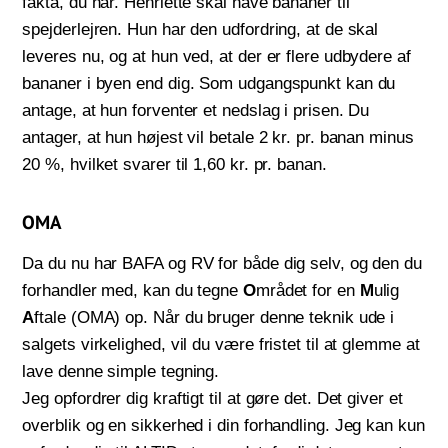
fakta, du har. Henriette skal have bananer til
spejderlejren. Hun har den udfordring, at de skal
leveres nu, og at hun ved, at der er flere udbydere af
bananer i byen end dig. Som udgangspunkt kan du
antage, at hun forventer et nedslag i prisen. Du
antager, at hun højest vil betale 2 kr. pr. banan minus
20 %, hvilket svarer til 1,60 kr. pr. banan.
OMA
Da du nu har BAFA og RV for både dig selv, og den du
forhandler med, kan du tegne
O
mrådet for en
M
ulig
A
ftale (OMA) op. Når du bruger denne teknik ude i
salgets virkelighed, vil du være fristet til at glemme at
lave denne simple tegning.
Jeg opfordrer dig kraftigt til at gøre det. Det giver et
overblik og en sikkerhed i din forhandling. Jeg kan kun