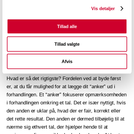
Anker
Vis detaljer
Når du går i forhandling, ligger det i teknikken, at du
skal kaste et ”anker” i forhandlingen. Hvis modparten
Tillad alle
byder først, kan du læse meget ud af deres bud.
Derfor er det en fordel at lade modparten byde først.
Tillad valgte
På den anden side, hvis du byder først, er du i kontrol
over buddet og tankegangen, og forhandler på dine
betingelser fra starten.
Afvis
Hvad er så det rigtigste? Fordelen ved at byde først
er, at du får mulighed for at lægge dit “anker” ud i
forhandlingen. Et “anker” fokuserer opmærksomheden
i forhandlingen omkring et tal. Det er især nyttigt, hvis
den anden er uklar på, hvad der er fair, korrekt eller
det rette resultat. Den anden er dermed tilbøjelig til at
nærme sig ethvert tal, der hjælper hende til at