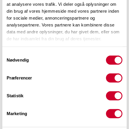
at analysere vores trafik. Vi deler også oplysninger om
sandsynligvis falde tilbage på hendes BAFA. Omvendt
din brug af vores hjemmeside med vores partnere inden
hvis hun forlanger en pris mindre end 0,35 kr. pr.
for sociale medier, annonceringspartnere og
banan, vil du falde tilbage på din BAFA. Dit mål er
analysepartnere. Vores partnere kan kombinere disse
derfor at få så stor en del af OMA som muligt. Det, du
data med andre oplysninger, du har givet dem, eller som
skal gøre, inden du forhandler, er altså:
de har indsamlet fra din brug af deres tjenester.
Find din BAFA
Samtykkevalg
Nødvendig
Find din RV
Find den andens BAFA
Præferencer
Find den andens RV
Statistik
Tegn jeres
OMA
op, og fokuser på at få så stor en
andel af OMA som muligt.
Marketing