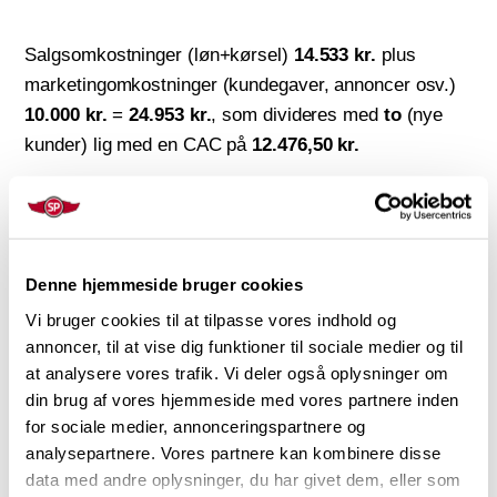
Salgsomkostninger (løn+kørsel)
14.533 kr.
plus
marketingomkostninger (kundegaver, annoncer osv.)
10.000 kr.
=
24.953 kr.
, som divideres med
to
(nye
kunder) lig med en CAC på
12.476,50 kr.
Tallet kan du så holde op mod, hvad du i gennemsnit
tjener på en ny kunde og får dermed indsigt i, om din
salgsindsats på nye kunder er profitabel på kort og
Denne hjemmeside bruger cookies
lang sigt. – Alt efter hvor længe du i gennemsnit har
Vi bruger cookies til at tilpasse vores indhold og
en kunde, hvilket kaldes
Customer Lifetime Value
,
annoncer, til at vise dig funktioner til sociale medier og til
og som du kan læse mere om, hvad er og hvordan du
at analysere vores trafik. Vi deler også oplysninger om
beregner,
her.
For nu ser vi på, hvad du praktisk og
din brug af vores hjemmeside med vores partnere inden
faktisk kan bruge CAC til i dit liv som sælger.
for sociale medier, annonceringspartnere og
analysepartnere. Vores partnere kan kombinere disse
data med andre oplysninger, du har givet dem, eller som
Hvad!