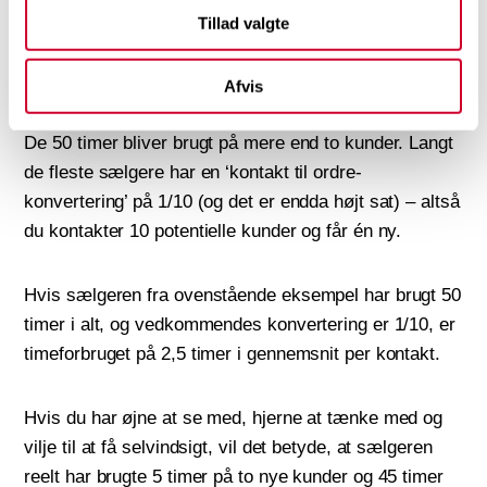
Tillad valgte
timer per kunde
. Nu er virkeligheden dog en helt
anden. Du ved godt, at det er meget sjældent, at
enhver potentiel kunde, du kontakter, ender med at
Afvis
blive kunde.
De 50 timer bliver brugt på mere end to kunder. Langt
de fleste sælgere har en ‘kontakt til ordre-
konvertering’ på 1/10 (og det er endda højt sat) – altså
du kontakter 10 potentielle kunder og får én ny.
Hvis sælgeren fra ovenstående eksempel har brugt 50
timer i alt, og vedkommendes konvertering er 1/10, er
timeforbruget på 2,5 timer i gennemsnit per kontakt.
Hvis du har øjne at se med, hjerne at tænke med og
vilje til at få selvindsigt, vil det betyde, at sælgeren
reelt har brugte 5 timer på to nye kunder og 45 timer