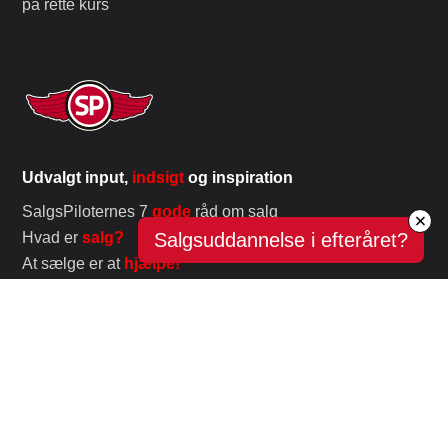
på rette kurs
Udvalgt input,
indsigt
og inspiration
SalgsPiloternes 7
gode
råd om salg
Hvad er
salg?
Salgsuddannelse i efteråret?
At sælge er at
hjælpe!
Et misforstået og misbrugt
fag
Få kunden,
aldrig
kun salget!
Udvalgte uddannelser og foredrag
Boot Camp – Pilot i
Salg
Salg og motivation