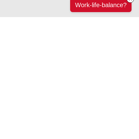
Work-life-balance?
Klar besked, indsigt og viden - her:
Tlf. 41 21 41 21
Eller tony@menneskekenderen.dk
Tilmeld dig vores IndsigtsInput