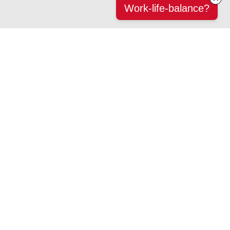
Work-life-balance?
Klar besked, indsigt og viden - her:
Tlf. 41 21 41 21
Eller tony@menneskekenderen.dk
Tilmeld dig vores IndsigtsInput