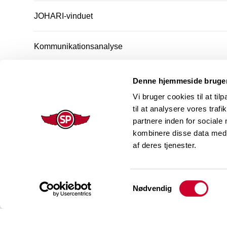
JOHARI-vinduet
Kommunikationsanalyse
Passionstest
Denne hjemmeside bruger
Vi bruger cookies til at til
Sociogrammet – dit sociale netværk
til at analysere vores tra
partnere inden for sociale
kombinere disse data med a
Refleksion over ugen
af deres tjenester.
Big Five / Femfaktor-model folder
Samtykkevalg
Nødvendig
Effektiv og god kommunikation