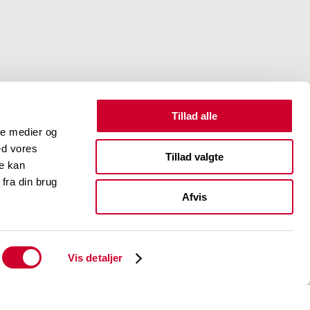
Tillad alle
ale medier og
ed vores
Tillad valgte
re kan
fra din brug
Afvis
Work-life-balance?
Vis detaljer