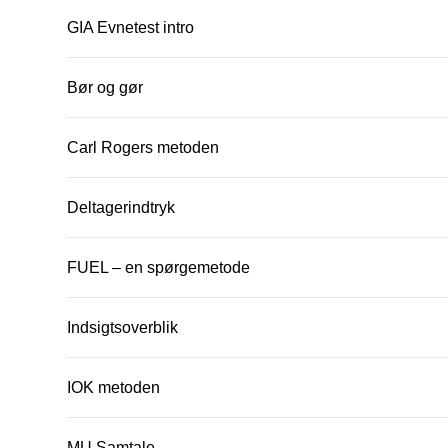
Personlighedskortlægning selvanalyse – partner
GIA Evnetest intro
Personlighedskortlægning selvanalyse – mig
Bør og gør
Bedrager-syndromet
Mentalitetsanalyse
Carl Rogers metoden
Emotionel Modtagelighedsanalyse
Deltagerindtryk
Taknemmeligheds-analyse
Mini Big Five Analyse
FUEL – en spørgemetode
Trivselsanalyse
Indsigtsoverblik
Opmærksomheds- og forståelsesopgave
Dagens første refleksioner
IOK metoden
Dagens mentalitets-måling
MU Samtale