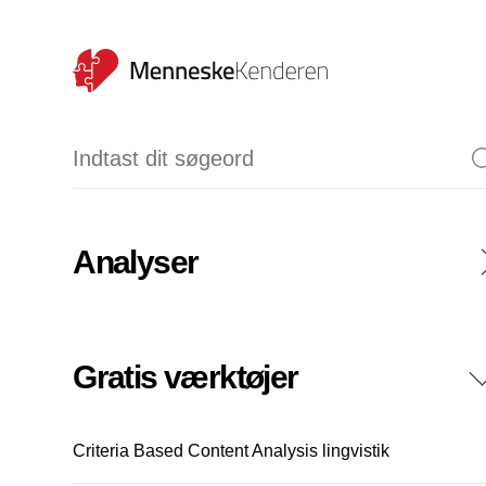
Analyser
Dramatrekant-analyse
Emotionel intelligens analyse
Gratis værktøjer
Kommunikationsanalyse
Criteria Based Content Analysis lingvistik
Par-feedback analyse