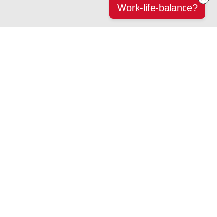
Work-life-balance?
Klar besked, indsigt og viden - her:
Tlf. 41 21 41 21
Eller tony@menneskekenderen.dk
Tilmeld dig vores IndsigtsInput