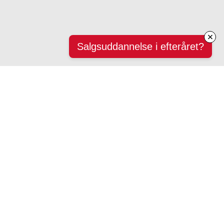
Salgsuddannelse i efteråret?
Nye
passagerer
boarder her!
Tlf. 41 21 41 21
Eller kontor@salgspiloterne.dk