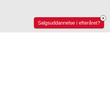
Salgsuddannelse i efteråret?
Nye
passagerer
boarder her!
Tlf. 41 21 41 21
Eller kontor@salgspiloterne.dk